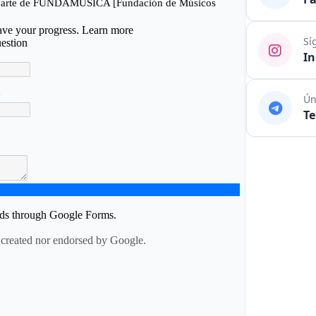
Sí
I
Ún
T